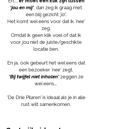
En...,
er moet een klik zijn tussen
'jou en mij'
, dan zeg ik graag met
een blij gezicht
'ja'
.
Het komt wel eens voor dat ik
'nee'
zeg.
Omdat ik geen klik voel of dat ik
voor jou niet de juiste/geschikte
locatie ben.
En ja, ook gebeurt het wel eens dat
een bezoeker
'nee'
zegt.
'Bij twijfel niet inhalen'
zeggen ze
wel eens...
'De Drie Pilaren' is ideaal als je in alle
rust wilt samenkomen.