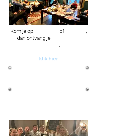
Kom je op
maandag
of
dinsdag
,
dan ontvang je
25%
korting
zaalhuur
.
klik hier
feestje vieren
100% privacy