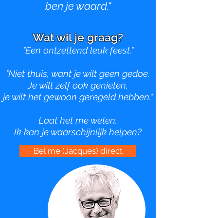
ben je waard.
"
Wat wil je graag?
"Een ontzettend leuk feest."
"Niet thuis, want j
e wilt geen gedoe.
J
e wilt zelf ook genieten,
j
e wilt het gewoon geregeld hebben."
Laat het me weten.
Ik kan je waarschijnlijk helpen?
Bel me (Jacques) direct