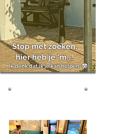
Stop met zoeken,
hier heb je 'm...!
Ik denk dat ik je kan helpen 🤓
vergaderen/brainstorme
n
in huiselijke sfeer