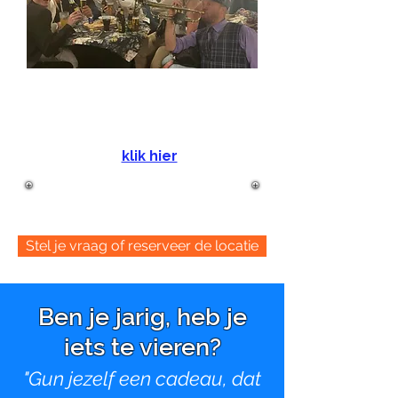
Wil je geen 'gedoe' thuis.
Wil je dat alles is geregeld.
Wil je
100% genieten
.
klik hier
Stel je vraag of reserveer de locatie
Ben je jarig, heb je
iets te vieren?
"Gun jezelf een cadeau, dat