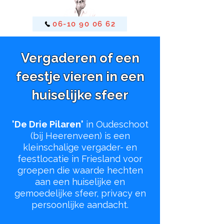
06-10 90 06 62
Vergaderen of een
feestje vieren in een
huiselijke sfeer
'De Drie Pilaren'
in Oudeschoot
(bij Heerenveen) is een
kleinschalige vergader- en
feestlocatie in Friesland voor
groepen die waarde hechten
aan een huiselijke en
gemoedelijke sfeer, privacy en
persoonlijke aandacht.