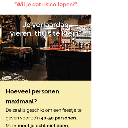
"Wil je dat risico lopen?"
Je verjaardag
vieren,
thuis te klein?
Hoeveel personen
maximaal?
De zaal is geschikt om een feestje te
geven voor zo'n
40-50 personen
.
Meer
moet je echt niet doen
,