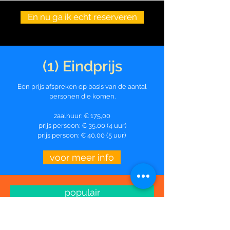
En nu ga ik echt reserveren
(1) Eindprijs
Een prijs afspreken op basis van de aantal
personen die komen.
zaalhuur: € 175,00
prijs persoon: € 35,00 (4 uur)
prijs persoon: € 40,00 (5 uur)
voor meer info
populair
(2) Nacalculatie