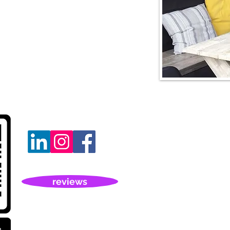
“De D
'De D
(Frie
reviews
en b
De lo