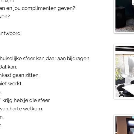
en en jou complimenten geven?
even?
antwoord.
uiselijke sfeer kan daar aan bijdragen.
Dat kan.
kast gaan zitten.
iet werkt.
.
 krijg heb je die sfeer.
je van harte welkom.
n.
.