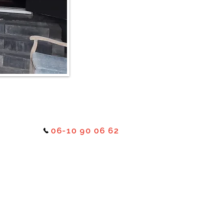
06-10 90 06 62
schoot
sten
ten