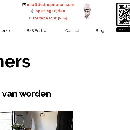
info@dedriepilaren.com
openingstijden
routebeschrijving
merke
B2B Festival
Contact
Blog
mers
j van worden