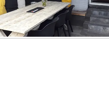
rie Pilaren in het kort”
rie Pilaren' is een kleinschalige locatie in Oude
sland) voor vergaderingen, trainingen, familiefee
ijeenkomsten.
catie is geschikt voor groepen die waarde hech