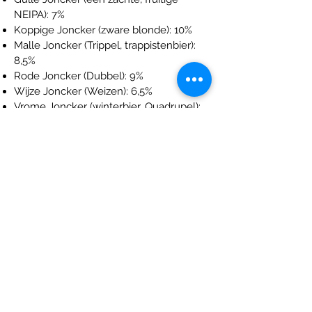
NEIPA): 7%
Koppige Joncker (zware blonde): 10%
Malle Joncker (Trippel, t
r
appistenbier):
8,5%
Rode Joncker (Dubbel): 9%
Wijze Joncker (Weizen): 6,5%
Vrome Joncker (winterbier, Quadrupel):
9,5%
Winter Genot (winterbier, Quadrupel):
8%
Zware Joncker (Quadrupel); 9,5%
Zwarte Joncker (Russian Imperial Stout):
9%
Alcohol arm, €
2,50 per flesje
Nuchtere Joncker: 0,3%
Koffielikeur, € 15,00 (0,5 ltr)
Keurige Joncker: 22%