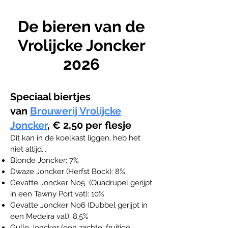
De bieren van de
Vrolijcke Joncker
2026
Speciaal biertjes
van
Brouwerij Vrolijcke
Joncker
,
€ 2,50 per flesje
Dit kan in de koelkast liggen, heb het
niet altijd...
Blonde Joncker; 7%
Dwaze Joncker (Herfst Bock): 8%
Gevatte Joncker No5 (Quadrupel gerijpt
in een Tawny Port vat): 10%
Gevatte Joncker No6 (Dubbel gerijpt in
een Medeira vat): 8,5%
Gulle Joncker (een zachte, fruitige