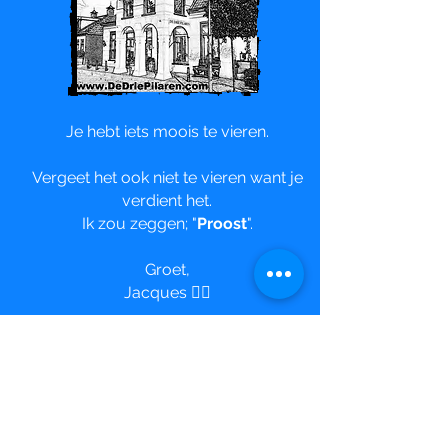
Je hebt iets moois te vieren.
Vergeet het ook niet te vieren
want je
verdient het.
Ik zou zeggen; "
Proost
".
Groet,
Jacques 💁‍♂️