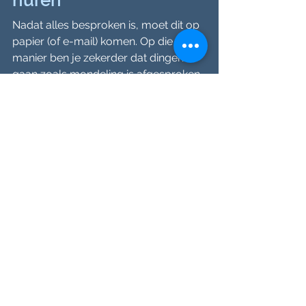
huren
Nadat alles besproken is, moet dit op 
papier (of e-mail) komen. Op die 
manier ben je zekerder dat dingen 
gaan zoals mondeling is afgesproken 
tegen de prijs die overeengekomen is. 
Zonder dat kun je tegen 
teleurstellingen aanlopen die je liever 
niet hebt. Door alles vast te leggen, 
kun je daar altijd op teruggrijpen.
Foto: De situatie op de foto lijkt me wat 
'krapjes'..