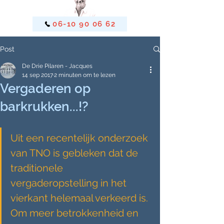
06-10 90 06 62
Post
De Drie Pilaren - Jacques
14 sep 2017
2 minuten om te lezen
Vergaderen op
barkrukken...!?
Uit een recentelijk onderzoek 
van TNO is gebleken dat de 
traditionele 
vergaderopstelling in het 
vierkant helemaal verkeerd is. 
Om meer betrokkenheid en 